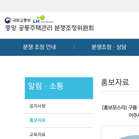
메
컨
뉴
텐
바
츠
로
바
가
로
기
가
분쟁 조정 안내
분쟁조정ㆍ상담
기
홍보자료
알림ㆍ소통
공지사항
[홍보포스터] 구름 
어주
홍보자료
교육자료