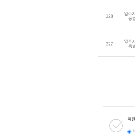
입주자
228
동
입주자
227
동
위원