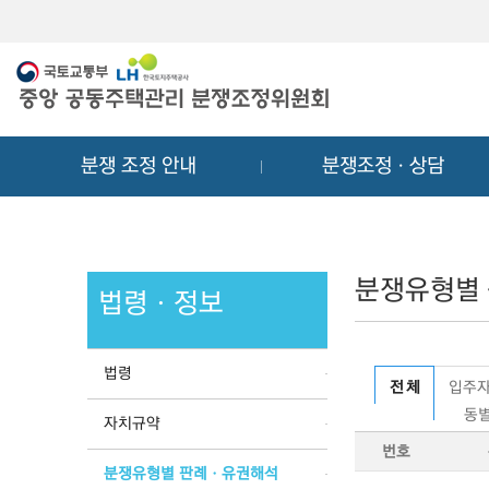
메
컨
뉴
텐
바
츠
로
바
가
로
기
가
분쟁 조정 안내
분쟁조정ㆍ상담
기
분쟁유형별
법령ㆍ정보
법령
전 체
입주자
동별
자치규약
번호
분쟁유형별 판례ㆍ유권해석