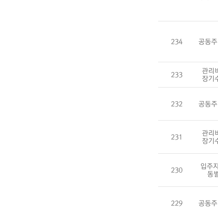
234
공동주
관리
233
장기
232
공동주
관리
231
장기
입주자
230
동
229
공동주