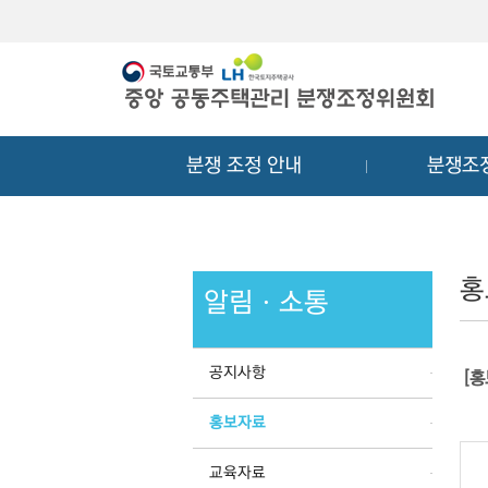
메
컨
뉴
텐
바
츠
로
바
가
로
기
가
분쟁 조정 안내
분쟁조
기
홍
알림ㆍ소통
공지사항
[
홍보자료
교육자료