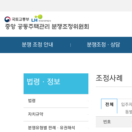
메
컨
뉴
텐
바
츠
로
바
가
로
기
가
분쟁 조정 안내
분쟁조정ㆍ상담
기
조정사례
법령ㆍ정보
법령
전 체
입주자
동별
자치규약
번호
분쟁유형별 판례ㆍ유권해석