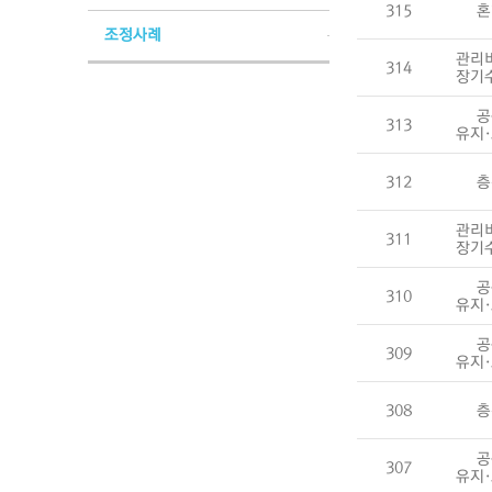
315
혼
조정사례
관리
314
장기
공
313
유지
312
층
관리
311
장기
공
310
유지
공
309
유지
308
층
공
307
유지