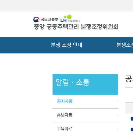
메
컨
뉴
텐
바
츠
로
바
가
로
기
가
분쟁 조정 안내
분쟁조
기
공
알림ㆍ소통
공지사항
홍보자료
교육자료