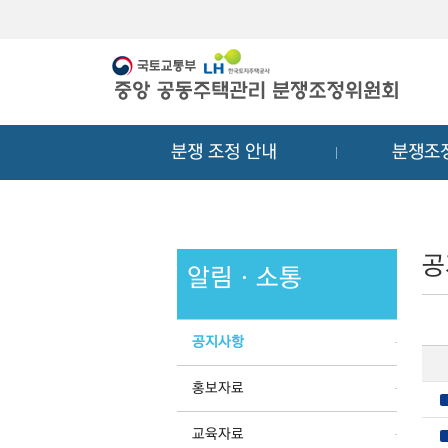
메
컨
뉴
텐
바
츠
로
바
가
로
기
가
분쟁 조정 안내
분쟁조
기
공
알림ㆍ소통
공지사항
홍보자료
교육자료