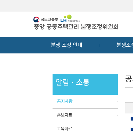
메
컨
뉴
텐
바
츠
로
바
가
로
기
가
분쟁 조정 안내
분쟁조
기
공
알림ㆍ소통
공지사항
홍보자료
교육자료