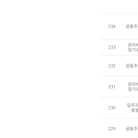
234
공동주
관리
233
장기
232
공동주
관리
231
장기
입주자
230
동
229
공동주