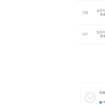
입주자
228
동
입주자
227
동
위원