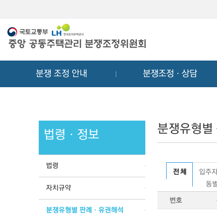
메
컨
뉴
텐
바
츠
로
바
가
로
기
가
분쟁 조정 안내
분쟁조정ㆍ상담
기
분쟁유형별
법령ㆍ정보
법령
전 체
입주자
동별
자치규약
번호
분쟁유형별 판례ㆍ유권해석