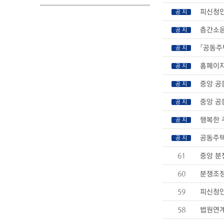
피신청인
공 지
층간소음
공 지
「공동주
공 지
홈페이지
공 지
중앙 공
공 지
중앙 공
공 지
행복한 
공 지
공동주택
공 지
61
중앙 분
60
분쟁조정
59
피신청인
58
법원연계