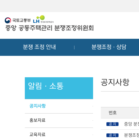
메
컨
뉴
텐
바
츠
로
바
가
로
기
가
분쟁 조정 안내
분쟁조정ㆍ상담
기
공지사항
알림ㆍ소통
공지사항
번호
홍보자료
중앙 분
공 지
교육자료
분쟁조정
공 지