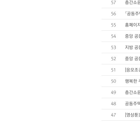
57
층간소음
56
「공동주
55
홈페이지
54
중앙 공
53
지방 공
52
중앙 공
51
[응모조
50
행복한 
49
층간소음
48
공동주택
47
[영상툰