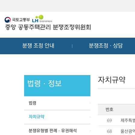
메
컨
뉴
텐
바
츠
로
바
가
로
기
가
분쟁 조정 안내
분쟁조정ㆍ상담
기
자치규약
법령ㆍ정보
법령
번호
자치규약
69
제주특별
분쟁유형별 판례ㆍ유권해석
68
울산광역