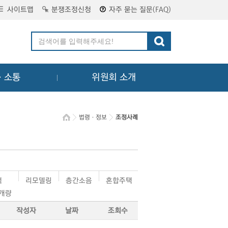
사이트맵
분쟁조정신청
자주 묻는 질문(FAQ)
ㆍ소통
위원회 소개
법령ㆍ정보
조정사례
택
리모델링
층간소음
혼합주택
·개량
작성자
날짜
조회수