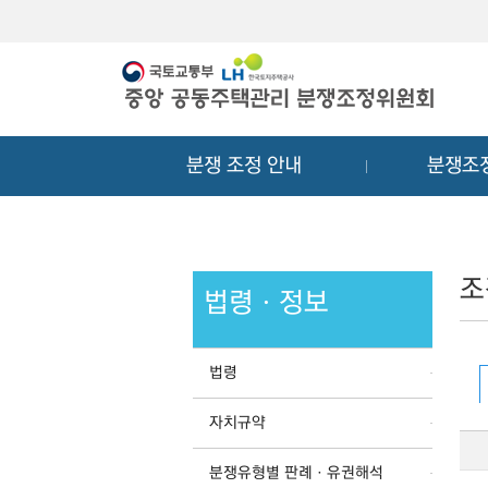
메
컨
뉴
텐
바
츠
로
바
가
로
기
가
분쟁 조정 안내
분쟁조
기
조
법령ㆍ정보
법령
자치규약
분쟁유형별 판례ㆍ유권해석