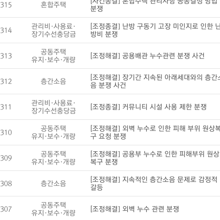
[사건종결] 혼합주택 관리사항 공동결정 방법
315
혼합주택
분쟁
관리비·사용료·
[조정종결] 난방 구동기 고장 미인지로 인한 
314
장기수선충당금
방비 분쟁
공동주택
313
[조정해결] 공용배관 누수관련 분쟁 사건
유지·보수·개량
[조정해결] 장기간 지속된 아래세대와의 층간
312
층간소음
음 분쟁 사건
관리비·사용료·
311
[조정종결] 커뮤니티 시설 사용 제한 분쟁
장기수선충당금
공동주택
[조정해결] 외벽 누수로 인한 피해 부위 원상
310
유지·보수·개량
구 요청 분쟁
공동주택
[조정해결] 공용부 누수로 인한 피해부위 원상
309
유지·보수·개량
복구 분쟁
[조정해결] 지속적인 층간소음 문제로 감정적
308
층간소음
갈등
공동주택
307
[조정해결] 외벽 누수 관련 분쟁
유지·보수·개량