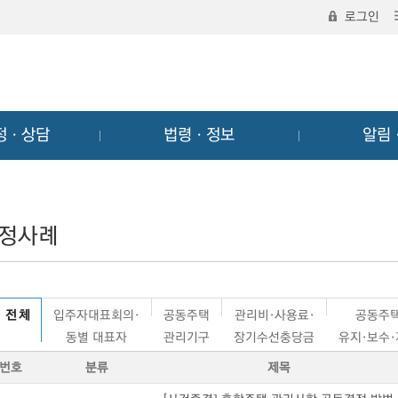
로그인
정ㆍ상담
법령ㆍ정보
알림
정사례
전 체
입주자대표회의·
공동주택
관리비·사용료·
공동주
동별 대표자
관리기구
장기수선충당금
유지·보수
번호
분류
제목