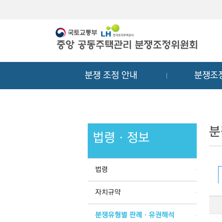
메
컨
뉴
텐
바
츠
로
바
가
로
기
가
분쟁 조정 안내
분쟁조
기
분
법령ㆍ정보
법령
자치규약
분쟁유형별 판례ㆍ유권해석