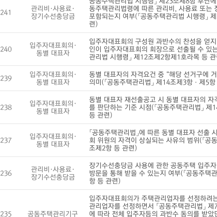
공동주택관리법 시행령」 제23조제8항 후단에
관리비·사용료·
동주택관리법령에 따른 관리비, 사용료 또는
241
장기수선충당금
포함되는지 여부(「공동주택관리법 시행령」 제
련)
입주자대표회의 구성원 과반수의 찬성을 얻지 
입주자대표회의·
240
인이 입주자대표회의 회장으로 선출될 수 있는
동별 대표자
관리법 시행령」 제12조제2항제1호라목 등 관
입주자대표회의·
동별 대표자의 자격요건 중 “해당 선거구에 거
239
동별 대표자
의미(「공동주택관리법」 제14조제3항ㆍ제5항 
동별 대표자 재선출공고 시 동별 대표자의 자
입주자대표회의·
238
를 판단하는 기준 시점(「공동주택관리법」 제1
동별 대표자
등 관련)
「공동주택관리법」에 따른 동별 대표자 선출 
입주자대표회의·
237
회 위원의 자격이 상실되는 사유의 범위(「공동
동별 대표자
조제2항 등 관련)
장기수선충당금 사용에 관한 공동주택 입주자
관리비·사용료·
236
방문을 통해 받을 수 있는지 여부(「공동주택관
장기수선충당금
항 등 관련)
입주자대표회의가 주택관리업자를 선정하려는
관리업자를 선정하면서 「공동주택관리법」 제
235
공동주택관리기구
에 따라 전체 입주자등의 과반수 동의를 받았