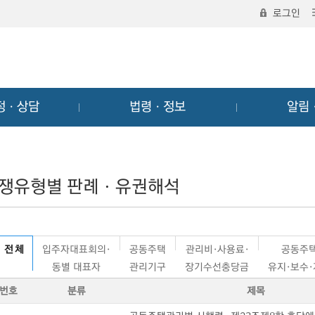
로그인
정ㆍ상담
법령ㆍ정보
알림
쟁유형별 판례ㆍ유권해석
전 체
입주자대표회의·
공동주택
관리비·사용료·
공동주
동별 대표자
관리기구
장기수선충당금
유지·보수
번호
분류
제목