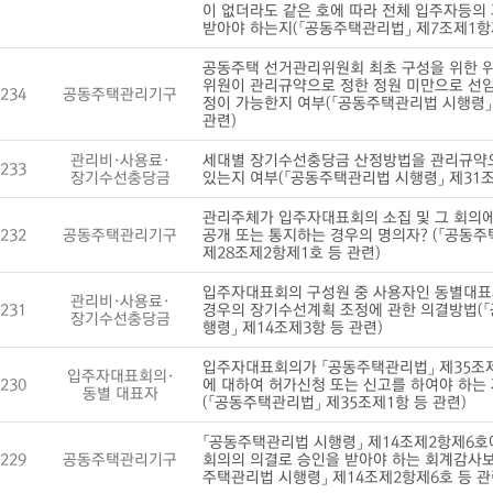
이 없더라도 같은 호에 따라 전체 입주자등의
받아야 하는지(「공동주택관리법」 제7조제1항제
공동주택 선거관리위원회 최초 구성을 위한 
위원이 관리규약으로 정한 정원 미만으로 선임
234
공동주택관리기구
정이 가능한지 여부(「공동주택관리법 시행령」
관련)
관리비·사용료·
세대별 장기수선충당금 산정방법을 관리규약으
233
장기수선충당금
있는지 여부(「공동주택관리법 시행령」 제31조
관리주체가 입주자대표회의 소집 및 그 회의
232
공동주택관리기구
공개 또는 통지하는 경우의 명의자? (「공동
제28조제2항제1호 등 관련)
입주자대표회의 구성원 중 사용자인 동별대표
관리비·사용료·
231
경우의 장기수선계획 조정에 관한 의결방법(
장기수선충당금
행령」 제14조제3항 등 관련)
입주자대표회의가 「공동주택관리법」 제35조제
입주자대표회의·
230
에 대하여 허가신청 또는 신고를 하여야 하는
동별 대표자
(「공동주택관리법」 제35조제1항 등 관련)
「공동주택관리법 시행령」 제14조제2항제6호
229
공동주택관리기구
회의의 의결로 승인을 받아야 하는 회계감사보
주택관리법 시행령」 제14조제2항제6호 등 관