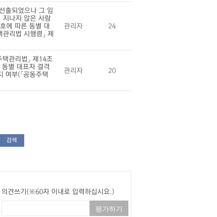
 선출되었으나 그 임
 지나지 않은 사람
호에 따른 동별 대
관리자
24
택관리법 시행령」 제
택관리법」 제14조
른 동별 대표자 결격
관리자
20
지 여부(「공동주택
검색
의견쓰기(※60자 이내로 입력하십시요.)