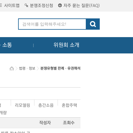
사이트맵
분쟁조정신청
자주 묻는 질문(FAQ)
ㆍ소통
위원회 소개
법령ㆍ정보
분쟁유형별 판례ㆍ유권해석
택
리모델링
층간소음
혼합주택
·개량
작성자
조회수