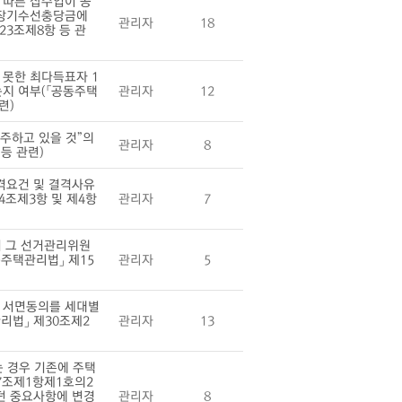
 따른 잡수입이 공
 장기수선충당금에
관리자
18
23조제8항 등 관
못한 최다득표자 1
지 여부(「공동주택
관리자
12
련)
주하고 있을 것”의
관리자
8
등 관련)
격요건 및 결격사유
4조제3항 및 제4항
관리자
7
시 그 선거관리위원
주택관리법」 제15
관리자
5
 서면동의를 세대별
리법」 제30조제2
관리자
13
 경우 기존에 주택
7조제1항제1호의2
던 중요사항에 변경
관리자
8