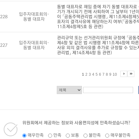
동별 대표자로 재임 중에 차기 동별 대표자로
기가 개시되기 전에 사퇴하여 그 날부터 1년이
입주자대표회의·
228
이 「공동주택관리법 시행령」 제11조제4항제5
동별 대표자
표자의 결격사유에 해당하는지 여부(「공동주
11조제4항제5호 등 관련)
관리규약 또는 선거관리위원회 규정에 「공동주
입주자대표회의·
제4항 및 같은 법 시행령 제11조제4항에 따
227
동별 대표자
사유 외의 결격사유를 추가로 규정할 수 있는
관리법」 제14조제4항 등 관련)
1
2
3
4
5
6
7
8
9
10
위원회에서 제공하는 정보와 사용편의성에 만족하셨습니까?
매우만족
만족
보통
불만족
매우불만족