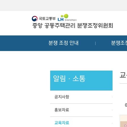
메
컨
뉴
텐
바
츠
로
바
가
로
기
가
분쟁 조정 안내
분쟁조
기
교
알림ㆍ소통
공지사항
홍보자료
교육자료