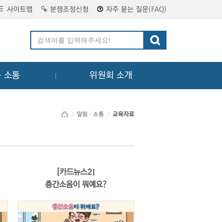
사이트맵
분쟁조정신청
자주 묻는 질문(FAQ)
ㆍ소통
위원회 소개
알림ㆍ소통
교육자료
[카드뉴스2]
층간소음이 뭐예요?