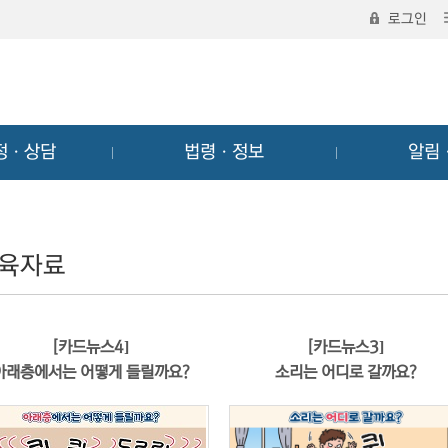
로그인
정ㆍ상담
법령ㆍ정보
알림
육자료
[카드뉴스4]
[카드뉴스3]
아래층에서는 어떻게 들릴까요?
소리는 어디로 갈까요?