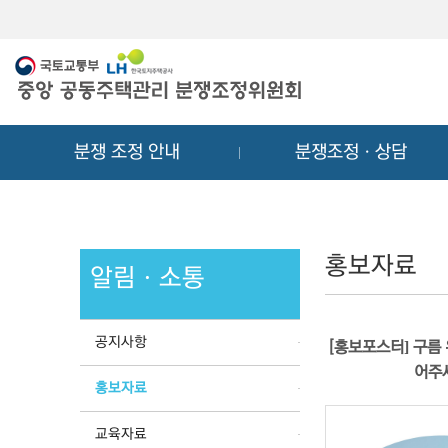
메
컨
뉴
텐
바
츠
로
바
가
로
기
가
분쟁 조정 안내
분쟁조정ㆍ상담
기
홍보자료
알림ㆍ소통
공지사항
[홍보포스터] 구름 
어주
홍보자료
교육자료