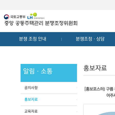
메
컨
뉴
텐
바
츠
로
바
가
로
기
가
분쟁 조정 안내
분쟁조정ㆍ상담
기
홍보자료
알림ㆍ소통
공지사항
[홍보포스터] 구름 
어주
홍보자료
교육자료