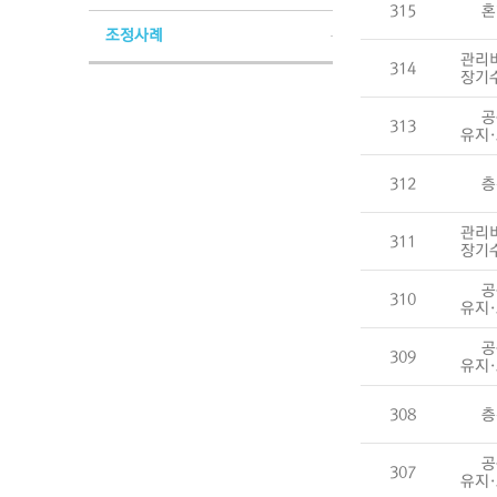
315
혼
조정사례
관리
314
장기
공
313
유지
312
층
관리
311
장기
공
310
유지
공
309
유지
308
층
공
307
유지