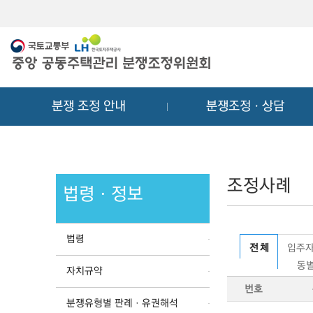
메
컨
뉴
텐
바
츠
로
바
가
로
기
가
분쟁 조정 안내
분쟁조정ㆍ상담
기
조정사례
법령ㆍ정보
법령
전 체
입주자
동별
자치규약
번호
분쟁유형별 판례ㆍ유권해석