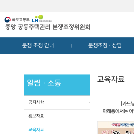
메
컨
뉴
텐
바
츠
로
바
가
로
기
가
분쟁 조정 안내
분쟁조정ㆍ상담
기
교육자료
알림ㆍ소통
공지사항
[카드뉴
아래층에서는 어
홍보자료
교육자료