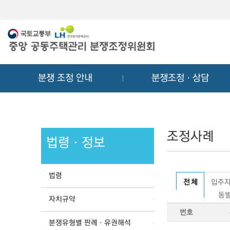
메
컨
뉴
텐
바
츠
로
바
가
로
기
가
분쟁 조정 안내
분쟁조정ㆍ상담
기
조정사례
법령ㆍ정보
법령
전 체
입주자
동별
자치규약
번호
분쟁유형별 판례ㆍ유권해석