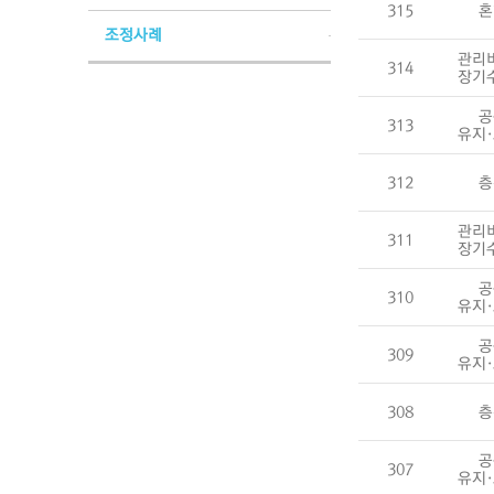
315
혼
조정사례
관리
314
장기
공
313
유지
312
층
관리
311
장기
공
310
유지
공
309
유지
308
층
공
307
유지