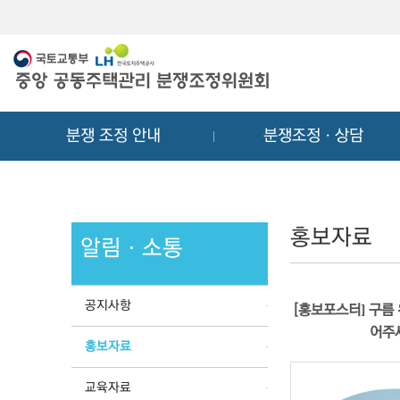
메
컨
뉴
텐
바
츠
로
바
가
로
기
가
분쟁 조정 안내
분쟁조정ㆍ상담
기
홍보자료
알림ㆍ소통
공지사항
[홍보포스터] 구름 
어주
홍보자료
교육자료