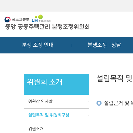
메
컨
뉴
텐
바
츠
로
바
가
로
기
가
분쟁 조정 안내
분쟁조정ㆍ상담
기
설립목적 및
위원회 소개
위원장 인사말
설립근거 및 
설립목적 및 위원회구성
위원소개