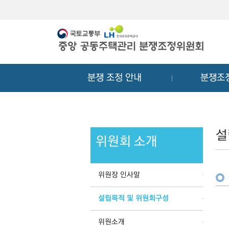
메
컨
뉴
텐
바
츠
로
바
가
로
기
가
분쟁 조정 안내
분쟁조
기
설
위원회 소개
위원장 인사말
설립목적 및 위원회구성
위원소개