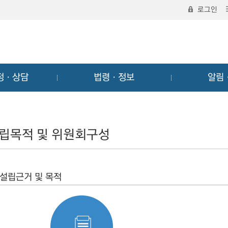
로그인
정ㆍ상담
법령ㆍ정보
알림
립목적 및 위원회구성
설립근거 및 목적