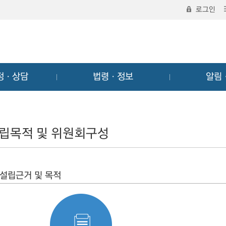
로그인
정ㆍ상담
법령ㆍ정보
알림
립목적 및 위원회구성
설립근거 및 목적