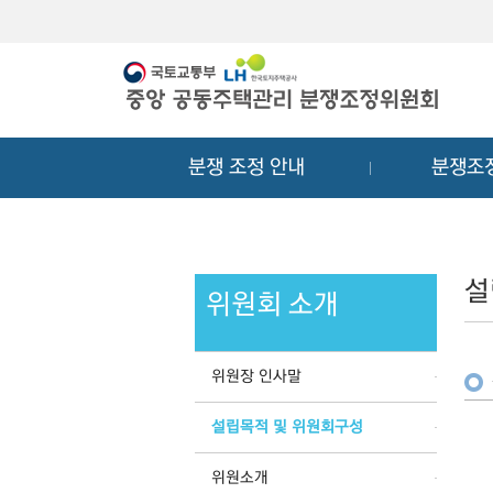
메
컨
뉴
텐
바
츠
로
바
가
로
기
가
분쟁 조정 안내
분쟁조
기
설
위원회 소개
위원장 인사말
설립목적 및 위원회구성
위원소개