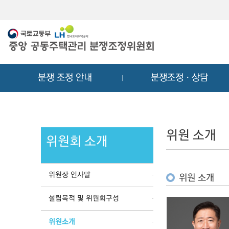
메
컨
뉴
텐
바
츠
로
바
가
로
기
가
분쟁 조정 안내
분쟁조정ㆍ상담
기
위원 소개
위원회 소개
위원장 인사말
위원 소개
설립목적 및 위원회구성
위원소개