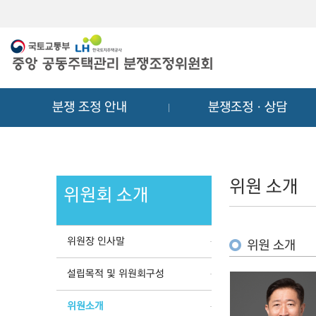
메
컨
뉴
텐
바
츠
로
바
가
로
기
가
분쟁 조정 안내
분쟁조정ㆍ상담
기
위원 소개
위원회 소개
위원장 인사말
위원 소개
설립목적 및 위원회구성
위원소개