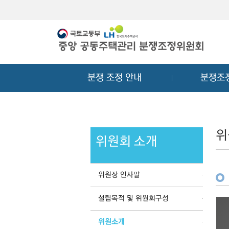
메
컨
뉴
텐
바
츠
로
바
가
로
기
가
분쟁 조정 안내
분쟁조
기
위
위원회 소개
위원장 인사말
설립목적 및 위원회구성
위원소개