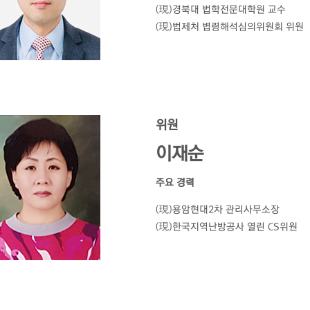
(現)경북대 법학전문대학원 교수
(現)법제처 볍령해석심의위원회 위원
위원
이재순
주요 경력
(現)용암현대2차 관리사무소장
(現)한국지역난방공사 열린 CS위원