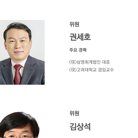
위원
권세호
주요 경력
(現)삼영회계법인 대표
(現)고려대학교 겸임교수
위원
김상석