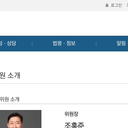
로그인
정ㆍ상담
법령ㆍ정보
알림
원 소개
위원 소개
위원장
조홍준