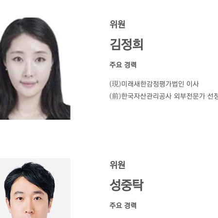
위원
김정희
주요 경력
(現)미래새한감정평가법인 이사
(前)한국자산관리공사 외부전문가 선
위원
성중탁
주요 경력