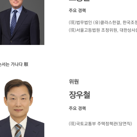
주요 경력
(現)법무법인 (유)클라스한결, 한국
(現)서울고등법원 조정위원, 대한상사
순서는 가나다 順
위원
장우철
주요 경력
(現)국토교통부 주택정책관(당연직)