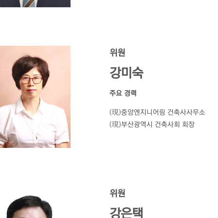
위원
강미숙
주요 경력
(現)중앙엔지니어링 건축사사무소
(現)부산광역시 건축사회 회장
위원
강은택