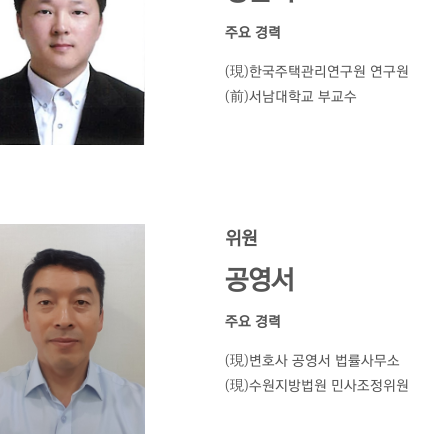
주요 경력
(現)한국주택관리연구원 연구원
(前)서남대학교 부교수
위원
공영서
주요 경력
(現)변호사 공영서 법률사무소
(現)수원지방법원 민사조정위원