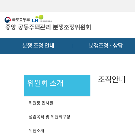
메
컨
뉴
텐
바
츠
로
바
가
로
기
가
분쟁 조정 안내
분쟁조정ㆍ상담
기
조직안내
위원회 소개
위원장 인사말
설립목적 및 위원회구성
위원소개