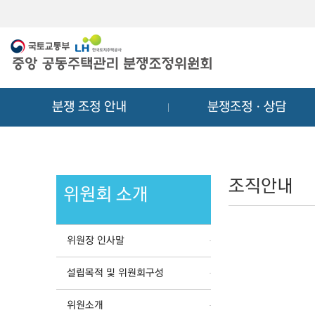
메
컨
뉴
텐
바
츠
로
바
가
로
기
가
분쟁 조정 안내
분쟁조정ㆍ상담
기
조직안내
위원회 소개
위원장 인사말
설립목적 및 위원회구성
위원소개