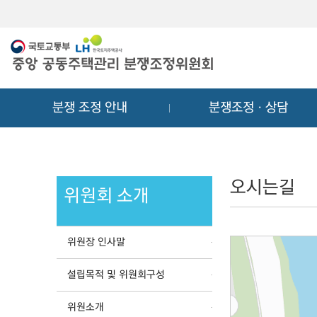
메
컨
뉴
텐
바
츠
로
바
가
로
기
가
분쟁 조정 안내
분쟁조정ㆍ상담
기
오시는길
위원회 소개
위원장 인사말
설립목적 및 위원회구성
위원소개