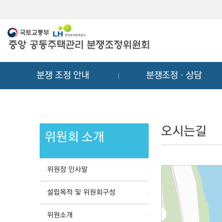
메
컨
뉴
텐
바
츠
로
바
가
로
기
가
분쟁 조정 안내
분쟁조정ㆍ상담
기
오시는길
위원회 소개
위원장 인사말
설립목적 및 위원회구성
위원소개