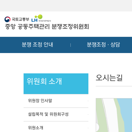
메
컨
뉴
텐
바
츠
로
바
가
로
기
가
분쟁 조정 안내
분쟁조정ㆍ상담
기
오시는길
위원회 소개
위원장 인사말
설립목적 및 위원회구성
위원소개