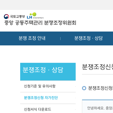
메
컨
뉴
텐
바
츠
로
바
가
로
기
가
분쟁 조정 안내
분쟁조정ㆍ상담
기
분쟁조정신
분쟁조정ㆍ상담
신청기준 및 유의사항
분쟁조정신청
분쟁조정신청 자가진단
안녕하세요. 중
신청서식 다운로드