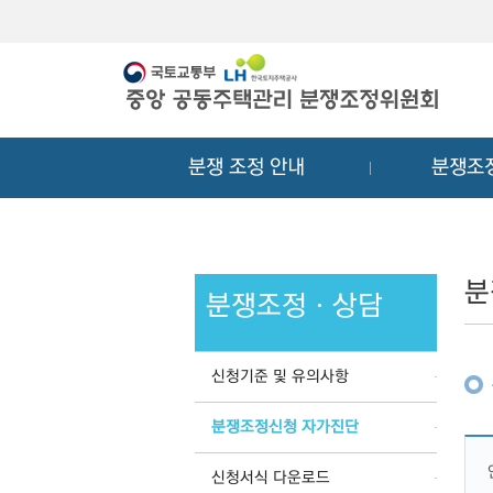
메
컨
뉴
텐
바
츠
로
바
가
로
기
가
분쟁 조정 안내
분쟁조
기
분
분쟁조정ㆍ상담
신청기준 및 유의사항
분쟁조정신청 자가진단
신청서식 다운로드