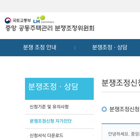
메
컨
뉴
텐
바
츠
로
바
가
로
기
가
분쟁 조정 안내
분쟁조정ㆍ상담
기
분쟁조정신
분쟁조정ㆍ상담
신청기준 및 유의사항
분쟁조정신청
분쟁조정신청 자가진단
안녕하세요. 중
신청서식 다운로드