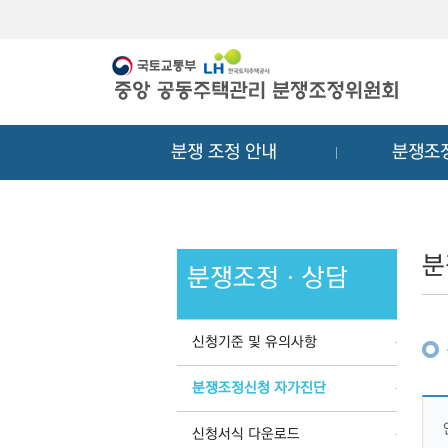
메
컨
뉴
텐
바
츠
로
바
가
로
기
가
분쟁 조정 안내
분쟁조
기
분
분쟁조정ㆍ상담
신청기준 및 유의사항
분쟁조정신청 자가진단
신청서식 다운로드