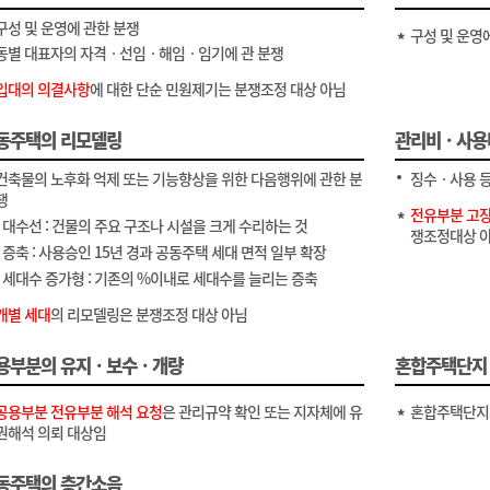
구성 및 운영에 관한 분쟁
구성 및 운영
동별 대표자의 자격ㆍ선임ㆍ해임ㆍ임기에 관 분쟁
입대의 의결사항
에 대한 단순 민원제기는 분쟁조정 대상 아님
동주택의 리모델링
관리비ㆍ사용
건축물의 노후화 억제 또는 기능향상을 위한 다음행위에 관한 분
징수ㆍ사용 등
쟁
전유부분 고장
- 대수선 : 건물의 주요 구조나 시설을 크게 수리하는 것
쟁조정대상 
- 증축 : 사용승인 15년 경과 공동주택 세대 면적 일부 확장
- 세대수 증가형 : 기존의 %이내로 세대수를 늘리는 증축
개별 세대
의 리모델링은 분쟁조정 대상 아님
용부분의 유지ㆍ보수ㆍ개량
혼합주택단지
공용부분 전유부분 해석 요청
은 관리규약 확인 또는 지자체에 유
혼합주택단지의
권해석 의뢰 대상임
동주택의 층간소음