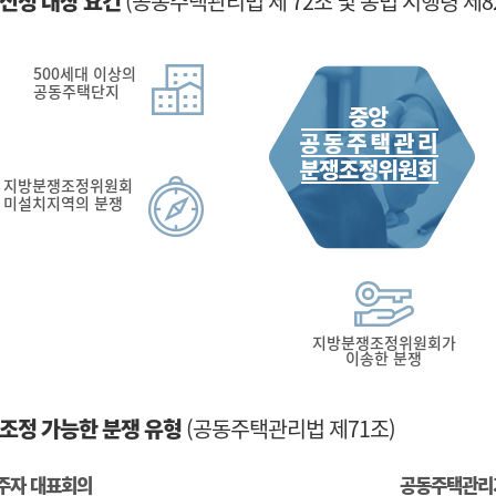
신청 대상 요건
(공동주택관리법 제 72조 및 동법 시행령 제82
500세대 이상의
공동주택단지
지방분쟁조정위원회
미설치지역의 분쟁
지방분쟁조정위원회가
이송한 분쟁
조정 가능한 분쟁 유형
(공동주택관리법 제71조)
주자 대표회의
공동주택관리