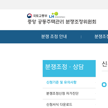
메
컨
뉴
텐
바
츠
로
바
가
로
기
가
분쟁 조정 안내
분쟁조
기
신
분쟁조정ㆍ상담
신청기준 및 유의사항
분쟁조정신청 자가진단
신청서식 다운로드