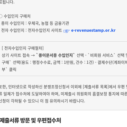
료됩니다.
○ 수입인지 구매처
- 종이 수입인지 : 우체국, 농협 등 금융기관
☞
- 전자 수입인지 : 전자수입인지 사이트
e-revenuestamp.or.kr
[ 전자수입인지 구매절차]
상기 사이트 접속 →
`종이문서용 수입인지`
선택 - `비회원 서비스` 선택 및
구매` 선택(용도 : 행정수수료, 금액 : 1만원, 건수 : 1건) - 결제수단(계좌
부` 클릭
또한, 인터넷으로 작성하신 분쟁조정신청서 이외에 [제출서류 목록]에서 우편 
류 일체가 접수처에 도달하여야 하며, 미제출시 위원회의 흠결보정 통지에 따른
신청이 각하될 수 있으니 이 점 유의하시기 바랍니다.
제출서류 방문 및 우편접수처