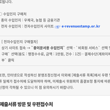
료됩니다.
○ 수입인지 구매처
- 종이 수입인지 : 우체국, 농협 등 금융기관
☞
- 전자 수입인지 : 전자수입인지 사이트
e-revenuestamp.or.kr
[ 전자수입인지 구매절차]
상기 사이트 접속 →
`종이문서용 수입인지`
선택 - `비회원 서비스` 선택 및
구매` 선택(용도 : 행정수수료, 금액 : 1만원, 건수 : 1건) - 결제수단(계좌
부` 클릭
또한, 인터넷으로 작성하신 분쟁조정신청서 이외에 [제출서류 목록]에서 우편 
류 일체가 접수처에 도달하여야 하며, 미제출시 위원회의 흠결보정 통지에 따른
신청이 각하될 수 있으니 이 점 유의하시기 바랍니다.
제출서류 방문 및 우편접수처