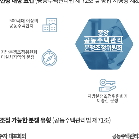
신청 대상 요건
(공동주택관리법 제 72조 및 동법 시행령 제82
500세대 이상의
공동주택단지
지방분쟁조정위원회
미설치지역의 분쟁
지방분쟁조정위원회가
이송한 분쟁
조정 가능한 분쟁 유형
(공동주택관리법 제71조)
주자 대표회의
공동주택관리