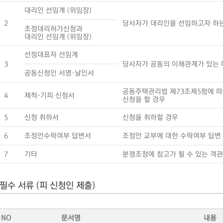
대리인 선임계 (위임장)
2
당사자가 대리인을 선임하고자 하
조정대리허가신청과
대리인 선임계 (위임장)
선정대표자 선임계
3
당사자가 공동의 이해관계가 있는 
공동신청인 서명·날인서
공동주택관리법 제73조제5항에 따
4
제척·기피 신청서
신청을 할 경우
5
신청 취하서
신청을 취하할 경우
6
조정안수락여부 답변서
조정안 교부에 대한 수락여부 답변
7
기타
분쟁조정에 참고가 될 수 있는 객
필수 서류 (피 신청인 제출)
NO
문서명
내용