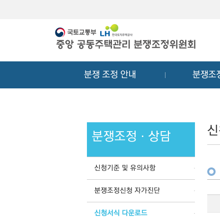
메
컨
뉴
텐
바
츠
로
바
가
로
기
가
분쟁 조정 안내
분쟁조
기
신
분쟁조정ㆍ상담
신청기준 및 유의사항
분쟁조정신청 자가진단
신청서식 다운로드