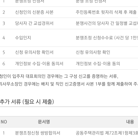
1
분쟁조정 신청서
분쟁 조정 신청서
2
신청인의 신분증 사본
주민등록번호 뒷자리 삭제 후 제출
3
당사자 간 교섭경위서
분쟁사건의 당사자 간 일정별 교섭
4
수입인지
분쟁조정 신청수수료 (사건 당 1만
5
신청 유의사항 확인서
신청 유의사항 확인
6
개인정보 수집·이용 동의서
개인정보 수집·이용 동의
신청인이 입주자 대표회의인 경우에는 그 구성 신고를 증명하는 서류,
사무소장인 경우에는 배치 및 직인 신고증명서 사본 1부를 함께 제출하여 주
추가 서류 (필요 시 제출)
NO
문서명
내용
1
분쟁조정신청 쌍방합의서
공동주택관리법 제72조제1항제3호