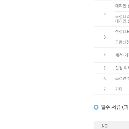
대리인 
2
조정대
대리인 
선정대표
3
공동신청
4
제척·기
5
신청 취
6
조정안
7
기타
필수 서류 (피
NO