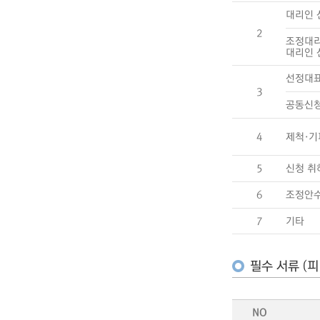
대리인 
2
조정대
대리인 
선정대표
3
공동신청
4
제척·기
5
신청 취
6
조정안
7
기타
필수 서류 (피
NO