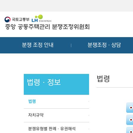
메
컨
뉴
텐
바
츠
로
바
가
로
기
가
분쟁 조정 안내
분쟁조정ㆍ상담
기
법령
법령ㆍ정보
법령
자치규약
분쟁유형별 판례ㆍ유권해석