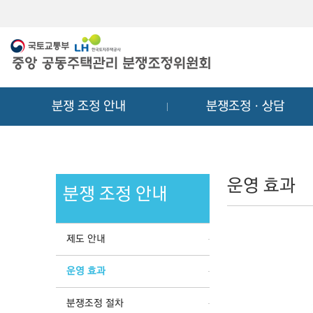
메
컨
뉴
텐
바
츠
로
바
가
로
기
가
분쟁 조정 안내
분쟁조정ㆍ상담
기
운영 효과
분쟁 조정 안내
제도 안내
운영 효과
분쟁조정 절차