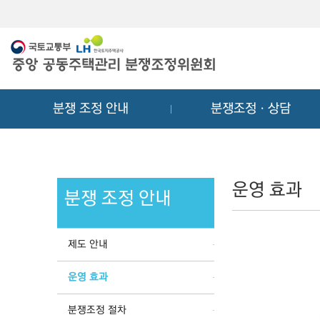
메
컨
뉴
텐
바
츠
로
바
가
로
기
가
분쟁 조정 안내
분쟁조정ㆍ상담
기
운영 효과
분쟁 조정 안내
제도 안내
운영 효과
분쟁조정 절차