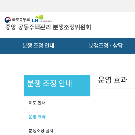
메
컨
뉴
텐
바
츠
로
바
가
로
기
가
분쟁 조정 안내
분쟁조정ㆍ상담
기
운영 효과
분쟁 조정 안내
제도 안내
운영 효과
분쟁조정 절차