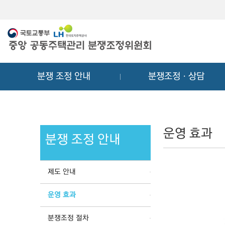
메
컨
뉴
텐
바
츠
로
바
가
로
기
가
분쟁 조정 안내
분쟁조정ㆍ상담
기
운영 효과
분쟁 조정 안내
제도 안내
운영 효과
분쟁조정 절차