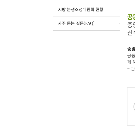
지방 분쟁조정위원회 현황
공
자주 묻는 질문(FAQ)
중
신
중앙
공동
게 
- 