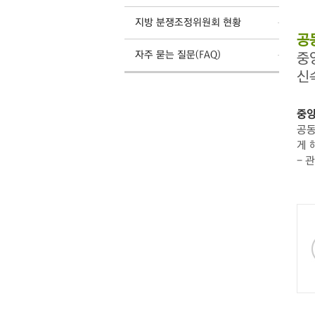
지방 분쟁조정위원회 현황
공
자주 묻는 질문(FAQ)
중
신
중앙
공동
게 
- 