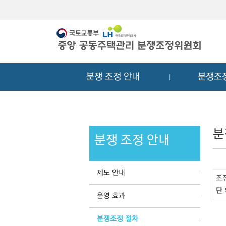
메
컨
뉴
텐
바
츠
로
바
가
로
기
가
분쟁 조정 안내
분쟁조
기
분
분쟁 조정 안내
제도 안내
조
단
운영 효과
분쟁조정 절차