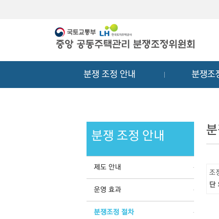
메
컨
뉴
텐
바
츠
로
바
가
로
기
가
분쟁 조정 안내
분쟁조
기
분
분쟁 조정 안내
제도 안내
조
단
운영 효과
분쟁조정 절차