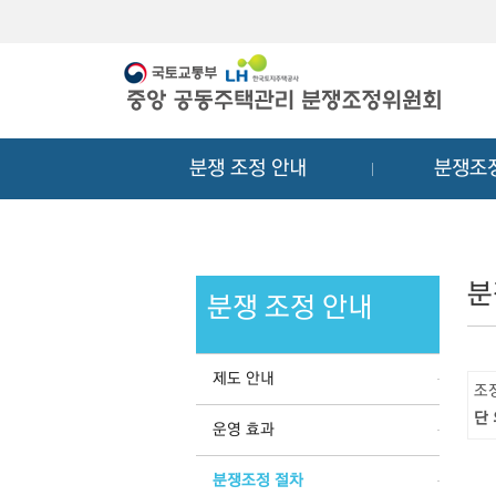
메
컨
뉴
텐
바
츠
로
바
가
로
기
가
분쟁 조정 안내
분쟁조
기
분
분쟁 조정 안내
제도 안내
조
단
운영 효과
분쟁조정 절차