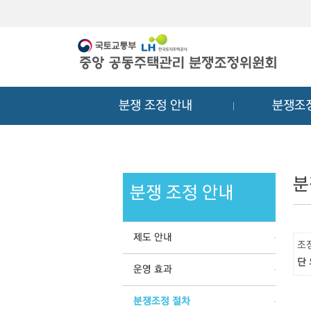
메
컨
뉴
텐
바
츠
로
바
가
로
기
가
분쟁 조정 안내
분쟁조
기
분
분쟁 조정 안내
제도 안내
조
단
운영 효과
분쟁조정 절차